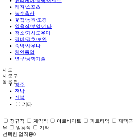
뷰티케어/웨딩/이벤트
레져/스포츠
농수축산
꽃집/농원/조경
일용직/부업/기타
청소/가사도우미
경비/경호/보안
숙박/사우나
체인동업
연구/공학기술
시∙도
시∙군∙구
동∙읍∙면
광주
전남
전북
기타
정규직
계약직
아르바이트
파트타임
재택근
무
일용직
기타
선택한 업직종
0