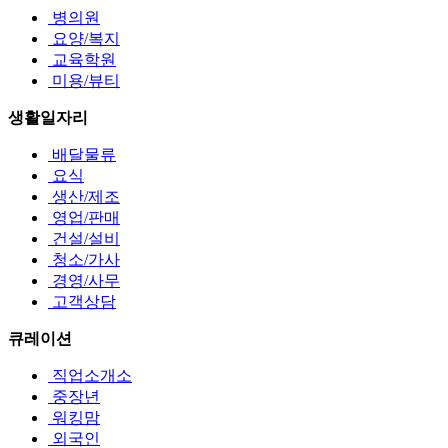
병의원
요양/복지
교육학원
미용/뷰티
생활일자리
배달물류
요식
생산/제조
영업/판매
건설/설비
청소/가사
경영/사무
고객상담
큐레이션
직업소개소
중장년
워킹맘
외국인