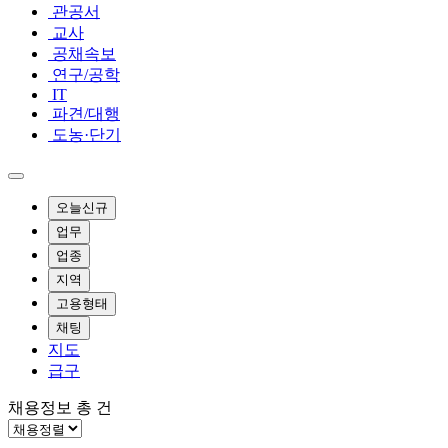
관공서
교사
공채속보
연구/공학
IT
파견/대행
도농·단기
오늘신규
업무
업종
지역
고용형태
채팅
지도
급구
채용정보 총
건