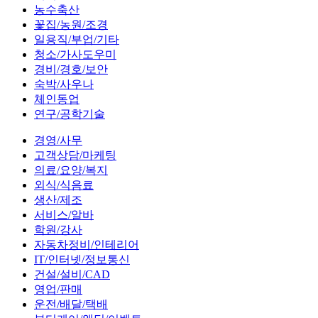
농수축산
꽃집/농원/조경
일용직/부업/기타
청소/가사도우미
경비/경호/보안
숙박/사우나
체인동업
연구/공학기술
경영/사무
고객상담/마케팅
의료/요양/복지
외식/식음료
생산/제조
서비스/알바
학원/강사
자동차정비/인테리어
IT/인터넷/정보통신
건설/설비/CAD
영업/판매
운전/배달/택배