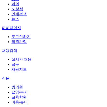
과외
AI분석
인재검색
뉴스
마이페이지
로그인하기
회원가입
채용검색
실시간 채용
급구
채용지도
전문
병의원
요양/복지
교육학원
미용/뷰티