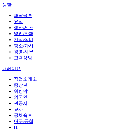
생활
배달물류
요식
생산/제조
영업/판매
건설/설비
청소/가사
경영/사무
고객상담
큐레이션
직업소개소
중장년
워킹맘
외국인
관공서
교사
공채속보
연구/공학
IT