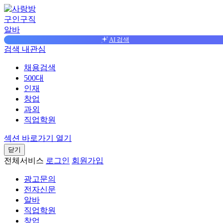
구인구직
알바
AI 검색
검색
내관심
채용검색
500대
인재
창업
과외
직업학원
섹션 바로가기 열기
닫기
전체서비스
로그인
회원가입
광고문의
전자신문
알바
직업학원
창업