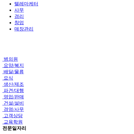
텔레마케터
사무
경리
창업
매장관리
병의원
요양/복지
배달/물류
요식
생산/제조
파견/대행
영업/판매
건설/설비
경영/사무
고객상담
교육학원
전문일자리