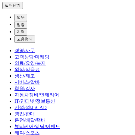
필터닫기
업무
업종
지역
고용형태
경영/사무
고객상담/마케팅
의료/요양/복지
외식/식음료
생산/제조
서비스/알바
학원/강사
자동차정비/인테리어
IT/인터넷/정보통신
건설/설비/CAD
영업/판매
운전/배달/택배
뷰티케어/웨딩/이벤트
레져/스포츠