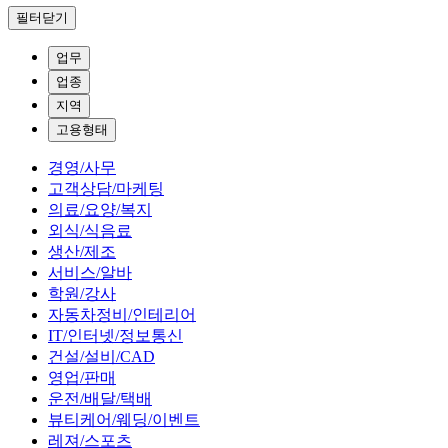
필터닫기
업무
업종
지역
고용형태
경영/사무
고객상담/마케팅
의료/요양/복지
외식/식음료
생산/제조
서비스/알바
학원/강사
자동차정비/인테리어
IT/인터넷/정보통신
건설/설비/CAD
영업/판매
운전/배달/택배
뷰티케어/웨딩/이벤트
레져/스포츠