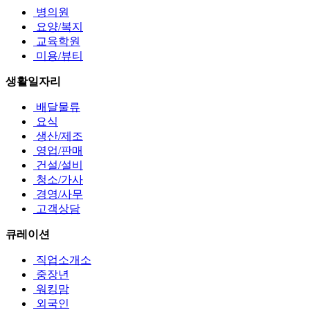
병의원
요양/복지
교육학원
미용/뷰티
생활일자리
배달물류
요식
생산/제조
영업/판매
건설/설비
청소/가사
경영/사무
고객상담
큐레이션
직업소개소
중장년
워킹맘
외국인