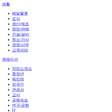
생활
배달물류
요식
생산/제조
영업/판매
건설/설비
청소/가사
경영/사무
고객상담
큐레이션
직업소개소
중장년
워킹맘
외국인
관공서
교사
공채속보
연구/공학
IT