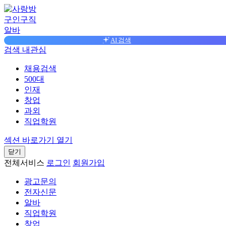
구인구직
알바
AI 검색
검색
내관심
채용검색
500대
인재
창업
과외
직업학원
섹션 바로가기 열기
닫기
전체서비스
로그인
회원가입
광고문의
전자신문
알바
직업학원
창업