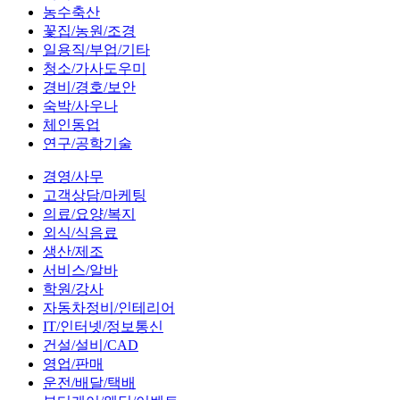
농수축산
꽃집/농원/조경
일용직/부업/기타
청소/가사도우미
경비/경호/보안
숙박/사우나
체인동업
연구/공학기술
경영/사무
고객상담/마케팅
의료/요양/복지
외식/식음료
생산/제조
서비스/알바
학원/강사
자동차정비/인테리어
IT/인터넷/정보통신
건설/설비/CAD
영업/판매
운전/배달/택배