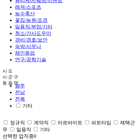
뷰티케어/웨딩/이벤트
레져/스포츠
농수축산
꽃집/농원/조경
일용직/부업/기타
청소/가사도우미
경비/경호/보안
숙박/사우나
체인동업
연구/공학기술
시∙도
시∙군∙구
동∙읍∙면
광주
전남
전북
기타
정규직
계약직
아르바이트
파트타임
재택근
무
일용직
기타
선택한 업직종
0