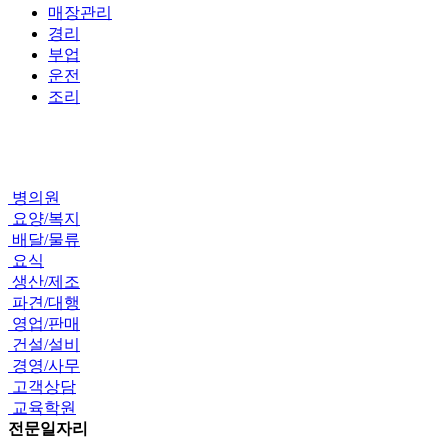
매장관리
경리
부업
운전
조리
병의원
요양/복지
배달/물류
요식
생산/제조
파견/대행
영업/판매
건설/설비
경영/사무
고객상담
교육학원
전문일자리