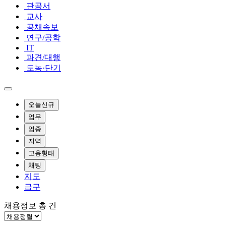
관공서
교사
공채속보
연구/공학
IT
파견/대행
도농·단기
오늘신규
업무
업종
지역
고용형태
채팅
지도
급구
채용정보 총
건