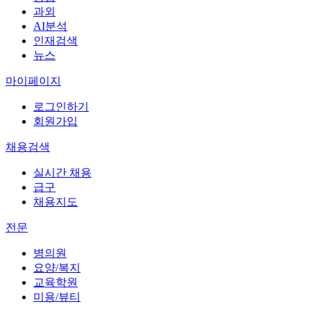
과외
AI분석
인재검색
뉴스
마이페이지
로그인하기
회원가입
채용검색
실시간 채용
급구
채용지도
전문
병의원
요양/복지
교육학원
미용/뷰티