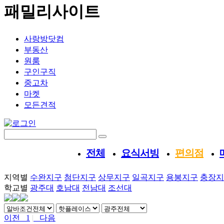
패밀리사이트
사랑방
닷컴
부동산
원룸
구인구직
중고차
마켓
모든견적
전체
요식서빙
편의점
지역별
수완지구
첨단지구
상무지구
일곡지구
용봉지구
충장지
학교별
광주대
호남대
전남대
조선대
이전
1
|
다음