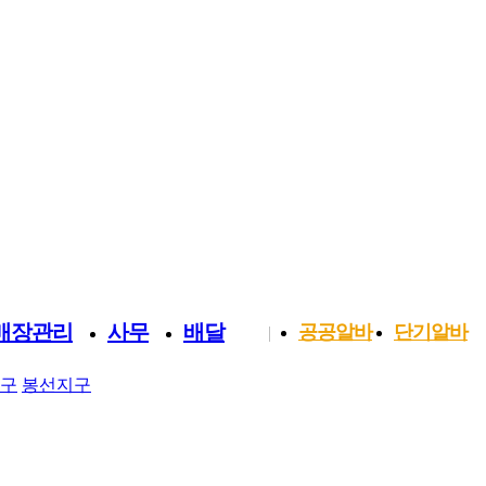
매장관리
사무
배달
공공알바
단기알바
|
구
봉선지구