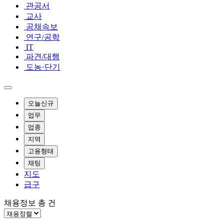
관공서
교사
공채속보
연구/공학
IT
파견/대행
도농·단기
오늘신규
업무
업종
지역
고용형태
채팅
지도
급구
채용정보 총
건