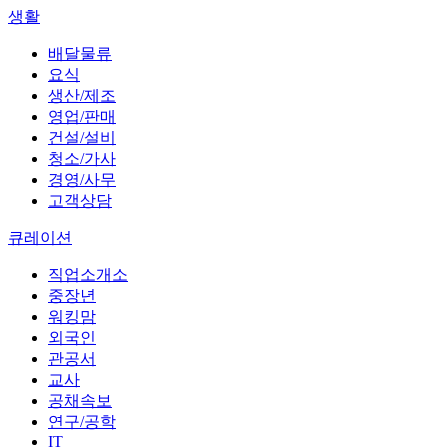
생활
배달물류
요식
생산/제조
영업/판매
건설/설비
청소/가사
경영/사무
고객상담
큐레이션
직업소개소
중장년
워킹맘
외국인
관공서
교사
공채속보
연구/공학
IT