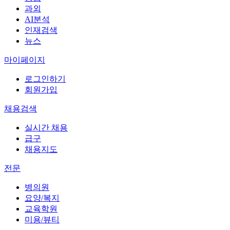
과외
AI분석
인재검색
뉴스
마이페이지
로그인하기
회원가입
채용검색
실시간 채용
급구
채용지도
전문
병의원
요양/복지
교육학원
미용/뷰티