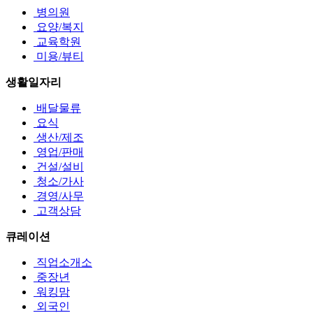
병의원
요양/복지
교육학원
미용/뷰티
생활일자리
배달물류
요식
생산/제조
영업/판매
건설/설비
청소/가사
경영/사무
고객상담
큐레이션
직업소개소
중장년
워킹맘
외국인