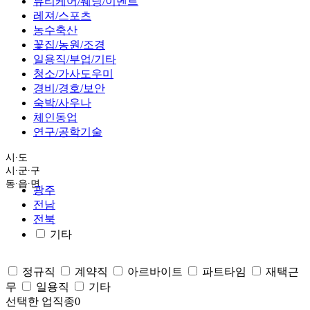
뷰티케어/웨딩/이벤트
레져/스포츠
농수축산
꽃집/농원/조경
일용직/부업/기타
청소/가사도우미
경비/경호/보안
숙박/사우나
체인동업
연구/공학기술
시∙도
시∙군∙구
동∙읍∙면
광주
전남
전북
기타
정규직
계약직
아르바이트
파트타임
재택근
무
일용직
기타
선택한 업직종
0