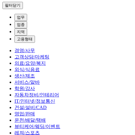
필터닫기
업무
업종
지역
고용형태
경영/사무
고객상담/마케팅
의료/요양/복지
외식/식음료
생산/제조
서비스/알바
학원/강사
자동차정비/인테리어
IT/인터넷/정보통신
건설/설비/CAD
영업/판매
운전/배달/택배
뷰티케어/웨딩/이벤트
레져/스포츠