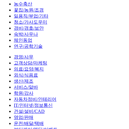
농수축산
꽃집/농원/조경
일용직/부업/기타
청소/가사도우미
경비/경호/보안
숙박/사우나
체인동업
연구/공학기술
경영/사무
고객상담/마케팅
의료/요양/복지
외식/식음료
생산/제조
서비스/알바
학원/강사
자동차정비/인테리어
IT/인터넷/정보통신
건설/설비/CAD
영업/판매
운전/배달/택배