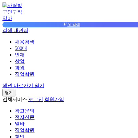
구인구직
알바
AI 검색
검색
내관심
채용검색
500대
인재
창업
과외
직업학원
섹션 바로가기 열기
닫기
전체서비스
로그인
회원가입
광고문의
전자신문
알바
직업학원
창업