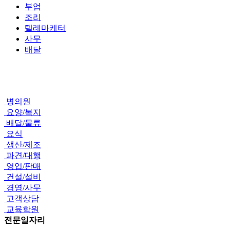
부업
조리
텔레마케터
사무
배달
병의원
요양/복지
배달/물류
요식
생산/제조
파견/대행
영업/판매
건설/설비
경영/사무
고객상담
교육학원
전문일자리