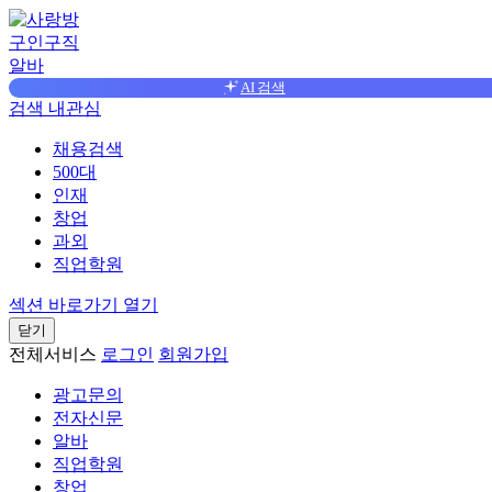
구인구직
알바
AI 검색
검색
내관심
채용검색
500대
인재
창업
과외
직업학원
섹션 바로가기 열기
닫기
전체서비스
로그인
회원가입
광고문의
전자신문
알바
직업학원
창업