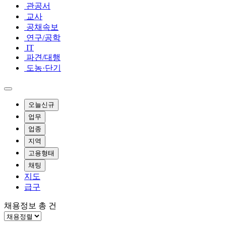
관공서
교사
공채속보
연구/공학
IT
파견/대행
도농·단기
오늘신규
업무
업종
지역
고용형태
채팅
지도
급구
채용정보 총
건