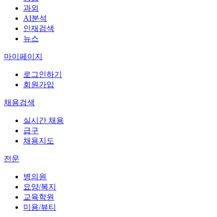
과외
AI분석
인재검색
뉴스
마이페이지
로그인하기
회원가입
채용검색
실시간 채용
급구
채용지도
전문
병의원
요양/복지
교육학원
미용/뷰티