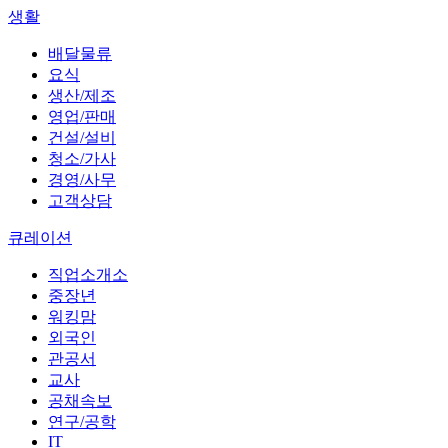
생활
배달물류
요식
생산/제조
영업/판매
건설/설비
청소/가사
경영/사무
고객상담
큐레이션
직업소개소
중장년
워킹맘
외국인
관공서
교사
공채속보
연구/공학
IT