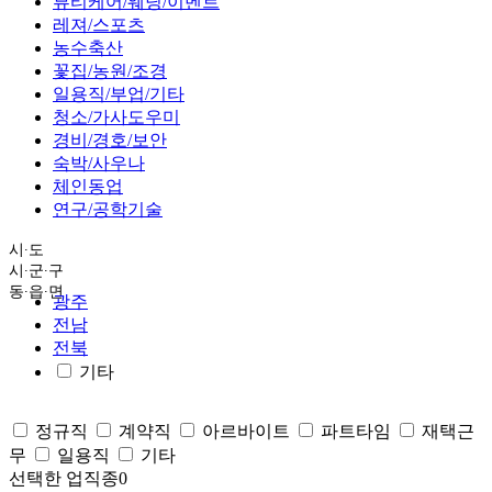
뷰티케어/웨딩/이벤트
레져/스포츠
농수축산
꽃집/농원/조경
일용직/부업/기타
청소/가사도우미
경비/경호/보안
숙박/사우나
체인동업
연구/공학기술
시∙도
시∙군∙구
동∙읍∙면
광주
전남
전북
기타
정규직
계약직
아르바이트
파트타임
재택근
무
일용직
기타
선택한 업직종
0