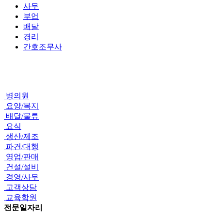
사무
부업
배달
경리
간호조무사
병의원
요양/복지
배달/물류
요식
생산/제조
파견/대행
영업/판매
건설/설비
경영/사무
고객상담
교육학원
전문일자리