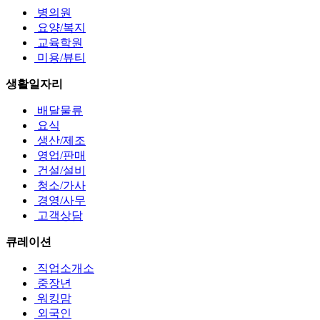
병의원
요양/복지
교육학원
미용/뷰티
생활일자리
배달물류
요식
생산/제조
영업/판매
건설/설비
청소/가사
경영/사무
고객상담
큐레이션
직업소개소
중장년
워킹맘
외국인