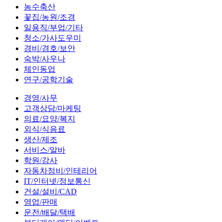
농수축산
꽃집/농원/조경
일용직/부업/기타
청소/가사도우미
경비/경호/보안
숙박/사우나
체인동업
연구/공학기술
경영/사무
고객상담/마케팅
의료/요양/복지
외식/식음료
생산/제조
서비스/알바
학원/강사
자동차정비/인테리어
IT/인터넷/정보통신
건설/설비/CAD
영업/판매
운전/배달/택배