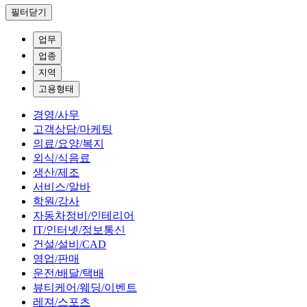
필터닫기
업무
업종
지역
고용형태
경영/사무
고객상담/마케팅
의료/요양/복지
외식/식음료
생산/제조
서비스/알바
학원/강사
자동차정비/인테리어
IT/인터넷/정보통신
건설/설비/CAD
영업/판매
운전/배달/택배
뷰티케어/웨딩/이벤트
레져/스포츠